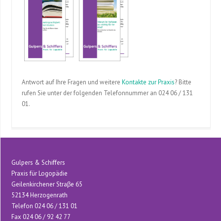
Antwort auf Ihre Fragen und weitere
Kontakte zur Praxis
? Bitte
rufen Sie unter der folgenden Telefonnummer an 024 06 / 131
01.
Gulpers & Schiffers
Praxis für Logopädie
Geilenkirchener Straβe 65
52134 Herzogenrath
Telefon 024 06 / 131 01
Fax 024 06 / 92 42 77